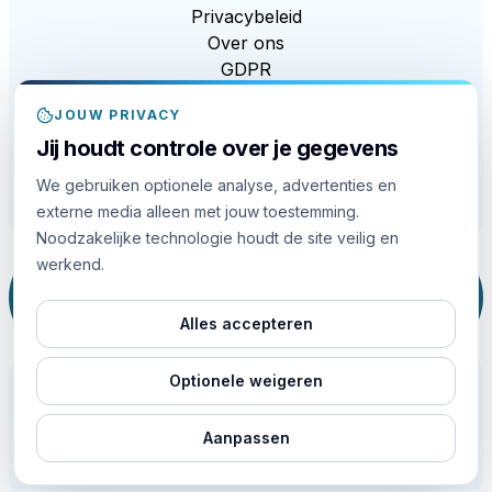
Privacybeleid
Over ons
GDPR
CCPA
JOUW PRIVACY
Modern Slavery Act
Jij houdt controle over je gegevens
EDI
Cookiebeleid
We gebruiken optionele analyse, advertenties en
Cookie-instellingen
externe media alleen met jouw toestemming.
Noodzakelijke technologie houdt de site veilig en
werkend.
Deze site wordt beschermd door reCAPTCHA en de
Google
Privacybeleidy
and
Servicevoorwaarden
apply.
Alles accepteren
Optionele weigeren
Aanpassen