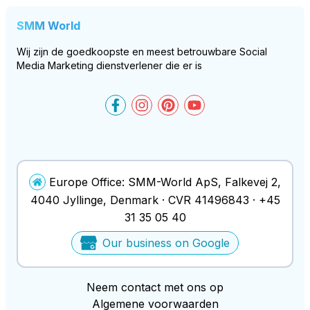
SMM World
Wij zijn de goedkoopste en meest betrouwbare Social
Media Marketing dienstverlener die er is
SMM-World on Facebook
SMM-World on Instagram
SMM-World on Pinteres
SMM-World on You
Europe Office:
SMM-World ApS
,
Falkevej 2
,
4040
Jyllinge
, Denmark ·
CVR
41496843
·
+45
31 35 05 40
Our business on Google
Neem contact met ons op
Algemene voorwaarden