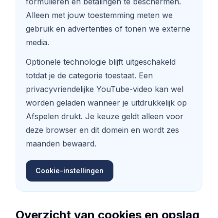
formulieren en betalingen te beschermen.
Kopen Facebook houdt
Alleen met jouw toestemming meten we
Facebook Livestream bekeken kopen
gebruik en advertenties of tonen we externe
Facebook foto likes kopen
media.
Facebook profiel volgers kopen
Optionele technologie blijft uitgeschakeld
Facebook-videoweergaven kopen
totdat je de categorie toestaat. Een
privacyvriendelijke YouTube-video kan wel
Telegram Diensten
worden geladen wanneer je uitdrukkelijk op
Telegram Kanaal Leden Kopen
Afspelen drukt. Je keuze geldt alleen voor
Telegram Groepsleden kopen
deze browser en dit domein en wordt zes
Telegram volgers kopen
maanden bewaard.
Telegram leden kopen
Telegram abonnees kopen
Cookie-instellingen
Telegrammen kopen
Tiktok Diensten
Overzicht van cookies en opslag
Tiktok volgers kopen