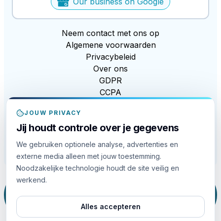
Our business on Google
Neem contact met ons op
Algemene voorwaarden
Privacybeleid
Over ons
GDPR
CCPA
Modern Slavery Act
JOUW PRIVACY
EDI
Jij houdt controle over je gegevens
Cookiebeleid
Cookie-instellingen
We gebruiken optionele analyse, advertenties en
Gratis tools
externe media alleen met jouw toestemming.
Noodzakelijke technologie houdt de site veilig en
werkend.
Deze site wordt beschermd door reCAPTCHA en de
Google
Privacybeleidy
and
Servicevoorwaarden
apply.
Alles accepteren