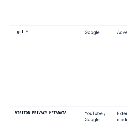
_gcl_*
Google
Advertent
VISITOR_PRIVACY_METADATA
YouTube /
Externe
Google
media