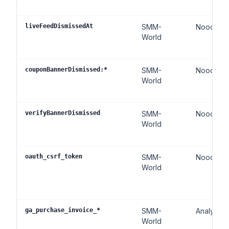
Youtube live beelden kopen
liveFeedDismissedAt
SMM-
Noodzake
Youtube kijkuren kopen
World
Meer diensten
Audiomateriaal kopen
couponBannerDismissed:*
SMM-
Noodzake
World
LinkedIn volgers kopen
Tiktok live beelden kopen
Twitch volgers kopen
verifyBannerDismissed
SMM-
Noodzake
World
Twitch Livestream bekeken kopen
oauth_csrf_token
SMM-
Noodzake
World
ga_purchase_invoice_*
SMM-
Analyse
World