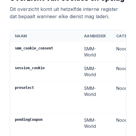
Kopen Tiktok houdt
Dit overzicht komt uit hetzelfde interne register
dat bepaalt wanneer elke dienst mag laden.
Tiktok live beelden kopen
Tiktok uitzicht kopen
NAAM
AANBIEDER
CATEGORI
Twitter Diensten
smm_cookie_consent
SMM-
Noodzake
Twitter volgers kopen
World
Twitter X Impressies kopen
Kopen Twitter likes
session_cookie
SMM-
Noodzake
World
Twitter-views kopen
Twitter X Video bekeken kopen
preselect
SMM-
Noodzake
World
Youtube Diensten
Kopen Youtube commentaar houdt
Youtube kopen houdt
pendingCoupon
SMM-
Noodzake
World
Youtube abonnees kopen
Youtube weergaven kopen