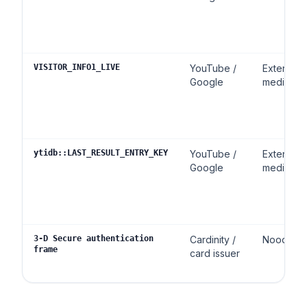
VISITOR_INFO1_LIVE
YouTube /
Externe
Google
media
ytidb::LAST_RESULT_ENTRY_KEY
YouTube /
Externe
Google
media
3-D Secure authentication
Cardinity /
Noodzake
frame
card issuer