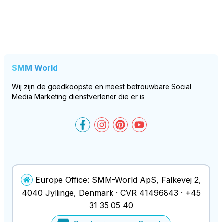
SMM World
Wij zijn de goedkoopste en meest betrouwbare Social
Media Marketing dienstverlener die er is
SMM-World on Facebook
SMM-World on Instagram
SMM-World on Pinteres
SMM-World on You
Europe Office:
SMM-World ApS
,
Falkevej 2
,
4040
Jyllinge
, Denmark ·
CVR
41496843
·
+45
31 35 05 40