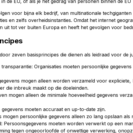
in de EU, of als je het gedrag van personen binnen de EU 
n voor bijna elk bedrijf, van multinationale techgiganten
ties en zelfs overheidsinstanties. Omdat het internet geogra
uit tot ver buiten Europa en heeft het gevolgen voor bedr
incipes
r zeven basisprincipes die dienen als leidraad voor de j
n transparantie: Organisaties moeten persoonlijke gegevens 
gegevens mogen alleen worden verzameld voor expliciete, 
r die inbreuk maakt op die doeleinden.
jven mogen alleen de minimale hoeveelheid gegevens verza
 gegevens moeten accuraat en up-to-date zijn.
s mogen persoonlijke gegevens alleen zo lang opslaan als 
heid: Persoonsgegevens moeten worden verwerkt op een mani
ming tegen ongeoorloofde of onwettige verwerking, onopzette