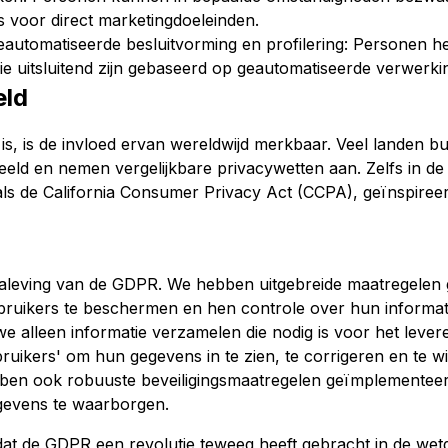
 voor direct marketingdoeleinden.
eautomatiseerde besluitvorming en profilering: Personen h
e uitsluitend zijn gebaseerd op geautomatiseerde verwerkin
eld
 is de invloed ervan wereldwijd merkbaar. Veel landen bui
eld en nemen vergelijkbare privacywetten aan. Zelfs in d
ls de California Consumer Privacy Act (CCPA), geïnspiree
naleving van de GDPR. We hebben uitgebreide maatregele
bruikers te beschermen en hen controle over hun informa
we alleen informatie verzamelen die nodig is voor het leve
ruikers' om hun gegevens in te zien, te corrigeren en te
en ook robuuste beveiligingsmaatregelen geïmplementeerd 
egevens te waarborgen.
at de GDPR een revolutie teweeg heeft gebracht in de we