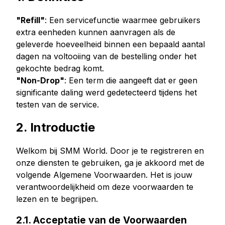
Kopen Facebook houdt
"Refill"
: Een servicefunctie waarmee gebruikers
Facebook Livestream bekeken kopen
extra eenheden kunnen aanvragen als de
Facebook foto likes kopen
geleverde hoeveelheid binnen een bepaald aantal
Facebook profiel volgers kopen
dagen na voltooiing van de bestelling onder het
gekochte bedrag komt.
Facebook-videoweergaven kopen
"Non-Drop"
: Een term die aangeeft dat er geen
significante daling werd gedetecteerd tijdens het
Telegram Diensten
testen van de service.
Telegram Kanaal Leden Kopen
2. Introductie
Telegram Groepsleden kopen
Telegram volgers kopen
Welkom bij SMM World. Door je te registreren en
Telegram leden kopen
onze diensten te gebruiken, ga je akkoord met de
Telegram abonnees kopen
volgende Algemene Voorwaarden. Het is jouw
Telegrammen kopen
verantwoordelijkheid om deze voorwaarden te
lezen en te begrijpen.
Tiktok Diensten
2.1. Acceptatie van de Voorwaarden
Tiktok volgers kopen