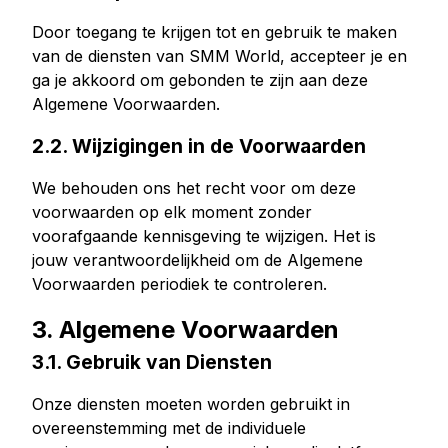
Kopen Tiktok houdt
Door toegang te krijgen tot en gebruik te maken
Tiktok live beelden kopen
van de diensten van SMM World, accepteer je en
ga je akkoord om gebonden te zijn aan deze
Tiktok uitzicht kopen
Algemene Voorwaarden.
Twitter Diensten
2.2. Wijzigingen in de Voorwaarden
Twitter volgers kopen
We behouden ons het recht voor om deze
Twitter X Impressies kopen
voorwaarden op elk moment zonder
Kopen Twitter likes
voorafgaande kennisgeving te wijzigen. Het is
Twitter-views kopen
jouw verantwoordelijkheid om de Algemene
Twitter X Video bekeken kopen
Voorwaarden periodiek te controleren.
3. Algemene Voorwaarden
Youtube Diensten
3.1. Gebruik van Diensten
Kopen Youtube commentaar houdt
Youtube kopen houdt
Onze diensten moeten worden gebruikt in
Youtube abonnees kopen
overeenstemming met de individuele
Youtube weergaven kopen