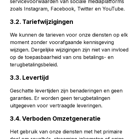
servicevoorwaarden van sociale mediaplatforms
Youtube live beelden kopen
zoals Instagram, Facebook, Twitter en YouTube.
Youtube kijkuren kopen
3.2. Tariefwijzigingen
Meer diensten
We kunnen de tarieven voor onze diensten op elk
moment zonder voorafgaande kennisgeving
Audiomateriaal kopen
wijzigen. Dergelijke wijzigingen zijn niet van invloed
LinkedIn volgers kopen
op de toepasbaarheid van ons betalings- en
Tiktok live beelden kopen
terugbetalingsbeleid.
Twitch volgers kopen
3.3. Levertijd
Twitch Livestream bekeken kopen
Geschatte levertijden zijn benaderingen en geen
garanties. Er worden geen terugbetalingen
uitgegeven voor vertraagde leveringen.
3.4. Verboden Omzetgeneratie
Het gebruik van onze diensten met het primaire