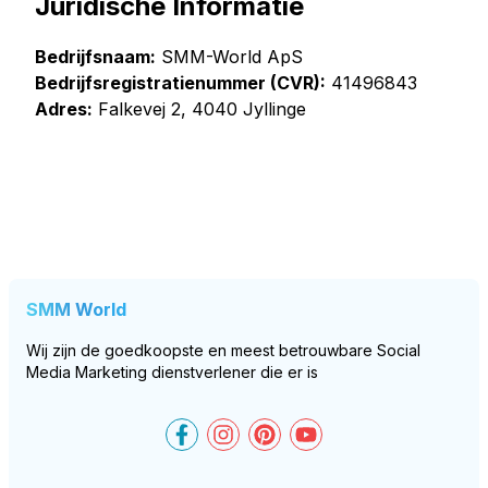
Juridische Informatie
Bedrijfsnaam:
SMM-World ApS
Bedrijfsregistratienummer (CVR):
41496843
Adres:
Falkevej 2, 4040 Jyllinge
SMM World
Wij zijn de goedkoopste en meest betrouwbare Social
Media Marketing dienstverlener die er is
SMM-World on Facebook
SMM-World on Instagram
SMM-World on Pinteres
SMM-World on You