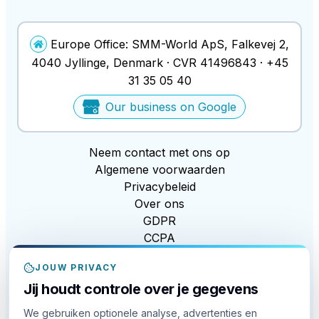
Europe Office:
SMM-World ApS
,
Falkevej 2
,
4040
Jyllinge
, Denmark ·
CVR
41496843
·
+45
31 35 05 40
Our business on Google
Neem contact met ons op
Algemene voorwaarden
Privacybeleid
Over ons
GDPR
CCPA
Modern Slavery Act
JOUW PRIVACY
EDI
Jij houdt controle over je gegevens
Cookiebeleid
Cookie-instellingen
We gebruiken optionele analyse, advertenties en