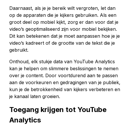
Youtube live beelden kopen
Daarnaast, als je je bereik wilt vergroten, let dan
op de apparaten die je kijkers gebruiken. Als een
Youtube kijkuren kopen
groot deel op mobiel kijkt, zorg er dan voor dat je
video’s geoptimaliseerd zijn voor mobiel bekijken.
Meer diensten
Dit kan betekenen dat je moet aanpassen hoe je je
Audiomateriaal kopen
video’s kadreert of de grootte van de tekst die je
LinkedIn volgers kopen
gebruikt.
Tiktok live beelden kopen
Onthoud, elk stukje data van YouTube Analytics
Twitch volgers kopen
kan je helpen om slimmere beslissingen te nemen
Twitch Livestream bekeken kopen
over je content. Door voortdurend aan te passen
aan de voorkeuren en gedragingen van je publiek,
kun je de betrokkenheid van kijkers verbeteren en
je kanaal laten groeien.
Toegang krijgen tot YouTube
Analytics