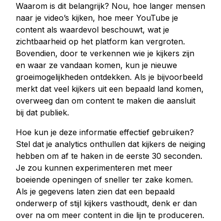
Waarom is dit belangrijk? Nou, hoe langer mensen
Kopen Tiktok houdt
naar je video’s kijken, hoe meer YouTube je
Tiktok live beelden kopen
content als waardevol beschouwt, wat je
Tiktok uitzicht kopen
zichtbaarheid op het platform kan vergroten.
Bovendien, door te verkennen wie je kijkers zijn
en waar ze vandaan komen, kun je nieuwe
Twitter Diensten
groeimogelijkheden ontdekken. Als je bijvoorbeeld
Twitter volgers kopen
merkt dat veel kijkers uit een bepaald land komen,
Twitter X Impressies kopen
overweeg dan om content te maken die aansluit
Kopen Twitter likes
bij dat publiek.
Twitter-views kopen
Hoe kun je deze informatie effectief gebruiken?
Twitter X Video bekeken kopen
Stel dat je analytics onthullen dat kijkers de neiging
hebben om af te haken in de eerste 30 seconden.
Youtube Diensten
Je zou kunnen experimenteren met meer
Kopen Youtube commentaar houdt
boeiende openingen of sneller ter zake komen.
Als je gegevens laten zien dat een bepaald
Youtube kopen houdt
onderwerp of stijl kijkers vasthoudt, denk er dan
Youtube abonnees kopen
over na om meer content in die lijn te produceren.
Youtube weergaven kopen