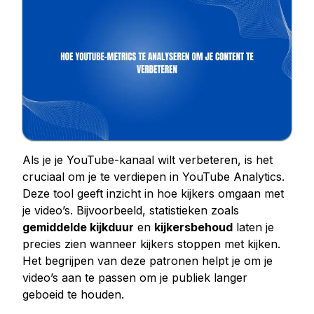
Kopen Facebook houdt
Facebook Livestream bekeken kopen
Facebook foto likes kopen
Facebook profiel volgers kopen
Facebook-videoweergaven kopen
Telegram Diensten
Telegram Kanaal Leden Kopen
Als je je YouTube-kanaal wilt verbeteren, is het
Telegram Groepsleden kopen
cruciaal om je te verdiepen in YouTube Analytics.
Deze tool geeft inzicht in hoe kijkers omgaan met
Telegram volgers kopen
je video’s. Bijvoorbeeld, statistieken zoals
Telegram leden kopen
gemiddelde kijkduur
en
kijkersbehoud
laten je
Telegram abonnees kopen
precies zien wanneer kijkers stoppen met kijken.
Telegrammen kopen
Het begrijpen van deze patronen helpt je om je
video’s aan te passen om je publiek langer
Tiktok Diensten
geboeid te houden.
Tiktok volgers kopen