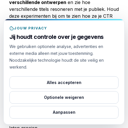
verschillende ontwerpen
en zie hoe
verschillende titels resoneren met je publiek. Houd
deze experimenten bij om te zien hoe ze je CTR
beïnvloeden en pas je aanpak aan om
JOUW PRIVACY
betrokkenheid van kijkers
te verhogen.
Jij houdt controle over je gegevens
Als je bijvoorbeeld een stijging in CTR opmerkt bij
We gebruiken optionele analyse, advertenties en
het gebruik van
durfde kleuren
in je miniaturen,
externe media alleen met jouw toestemming.
overweeg dan soortgelijke stijlen in toekomstige
Noodzakelijke technologie houdt de site veilig en
video’s op te nemen. Ook titels die vragen stellen
werkend.
of huidige trefwoorden zoals “2023 trends”
bevatten, kunnen de betrokkenheid verbeteren,
omdat ze inspelen op de nieuwsgierigheid van
Alles accepteren
kijkers en relevantie voor lopende gebeurtenissen.
Optionele weigeren
Door op de hoogte te blijven van
ontwerptrends
en kijkervoorkeuren, en continu
verschillende
Aanpassen
benaderingen te testen
, kun je een effectievere
strategie ontwikkelen om je publiek te boeien en te