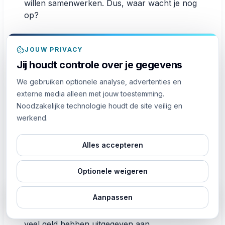
willen samenwerken. Dus, waar wacht je nog
op?
JOUW PRIVACY
Voorkomt dat je ergens anders geld
Jij houdt controle over je gegevens
uitgeeft
We gebruiken optionele analyse, advertenties en
externe media alleen met jouw toestemming.
Om beroemd te worden op een app als
Noodzakelijke technologie houdt de site veilig en
Telegram, is het niet genoeg om alleen maar
werkend.
te proberen om organische groei te
stimuleren. Je zult gedwongen worden om
een beetje geld uit te geven op een bepaald
Alles accepteren
deel van je reis. Heb je die grote
bedrijfspagina's gezien met zeer hoge
Optionele weigeren
Telegram postweergaven en echte
abonnees?
Aanpassen
LIVE
6m geleden
Iemand uit
kocht
1.5K
Views + Reach + Profile visits
We kunnen gerust zeggen dat deze groepen
veel geld hebben uitgegeven aan