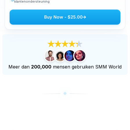
klantenondersteuning
Youtube live beelden kopen
Youtube kijkuren kopen
Buy Now
-
$25.00
Meer diensten
Audiomateriaal kopen
LinkedIn volgers kopen
Tiktok live beelden kopen
Twitch volgers kopen
Meer dan
200,000
mensen gebruiken SMM World
Twitch Livestream bekeken kopen