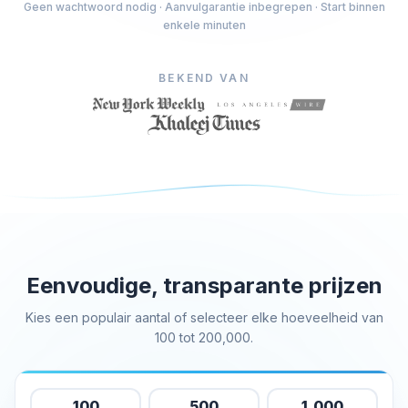
Geen wachtwoord nodig · Aanvulgarantie inbegrepen · Start binnen
Kopen Facebook houdt
enkele minuten
Facebook Livestream bekeken kopen
Facebook foto likes kopen
BEKEND VAN
Facebook profiel volgers kopen
Facebook-videoweergaven kopen
Telegram Diensten
Telegram Kanaal Leden Kopen
Telegram Groepsleden kopen
Telegram volgers kopen
Telegram leden kopen
Eenvoudige, transparante prijzen
Telegram abonnees kopen
Kies een populair aantal of selecteer elke hoeveelheid van
Telegrammen kopen
100 tot 200,000.
Tiktok Diensten
100
500
1,000
Tiktok volgers kopen