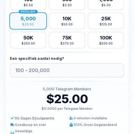
$0.50
$2.50
$5.00
Kopen Tiktok houdt
POPULAIR
Tiktok live beelden kopen
5,000
10K
25K
Tiktok uitzicht kopen
$50.00
$125.00
$25.00
50K
75K
100K
Twitter Diensten
$250.00
$375.00
$500.00
Twitter volgers kopen
Twitter X Impressies kopen
Een specifiek aantal nodig?
Kopen Twitter likes
Twitter-views kopen
Twitter X Video bekeken kopen
5,000
Telegram Members
$25.00
Youtube Diensten
Kopen Youtube commentaar houdt
$0.0050 per Telegram Member
Youtube kopen houdt
90-Dagen Bijvulgarantie
2-minuten installatie
Youtube abonnees kopen
Goedkoop en snel
100% Groei Gegarandeerd
Geweldige
Youtube weergaven kopen