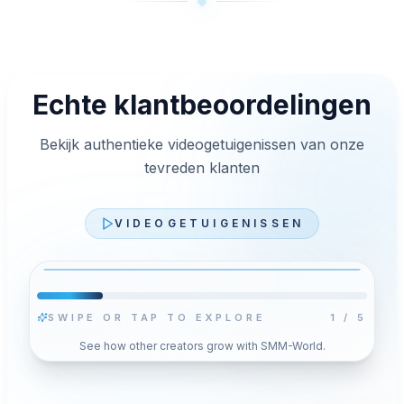
Echte klantbeoordelingen
Bekijk authentieke videogetuigenissen van onze
tevreden klanten
VIDEOGETUIGENISSEN
SWIPE OR TAP TO EXPLORE
2
/
5
Video afspelen
See how other creators grow with SMM-World.
s
Druk op Afspelen om voor deze video YouTube’s
n
privacyvriendelijke speler te laden. Je opgeslagen
cookiekeuze verandert niet.