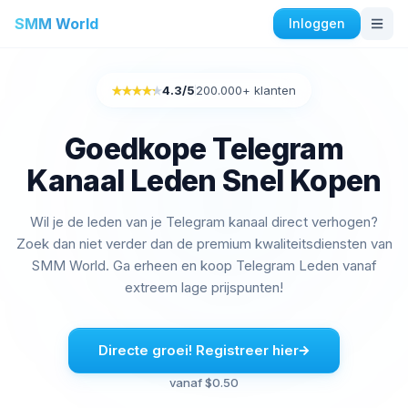
SMM World
Inloggen
Instagram Diensten
4.3
/5
200.000+ klanten
Rated 4.3 out of 5
Kopen Instagram Auto houdt
Instagram engagement kopen
Goedkope Telegram
Instagram volgers kopen
Kanaal Leden Snel Kopen
Instagram Likes kopen
Instagram-impressies kopen
Wil je de leden van je Telegram kanaal direct verhogen?
Instagram-kijkers kopen
Zoek dan niet verder dan de premium kwaliteitsdiensten van
Instagram live beelden kopen
SMM World. Ga erheen en koop Telegram Leden vanaf
Instagram reacties kopen
extreem lage prijspunten!
Facebook Diensten
Directe groei! Registreer hier
Facebook reacties kopen
Facebook-vriendenverzoeken kopen
vanaf $0.50
Facebook-groepsleden kopen