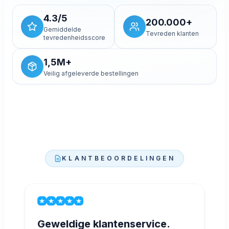
Toestaan en video laden
4.3/5
200.000+
Gemiddelde
Tevreden klanten
tevredenheidsscore
1,5M+
Veilig afgeleverde bestellingen
KLANTBEOORDELINGEN
Geweldige klantenservice.