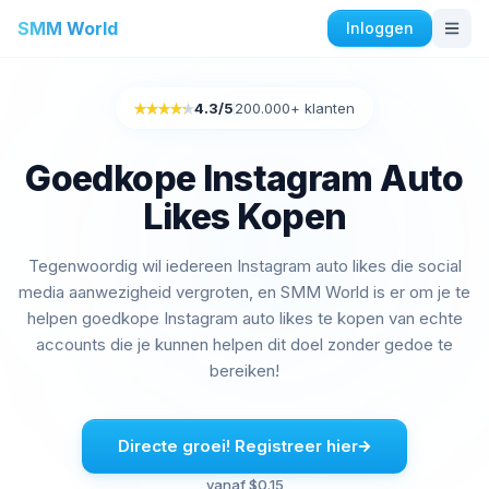
SMM World
Inloggen
Instagram Diensten
4.3
/5
200.000+ klanten
Rated 4.3 out of 5
Kopen Instagram Auto houdt
Instagram engagement kopen
Goedkope Instagram Auto
Instagram volgers kopen
Likes Kopen
Instagram Likes kopen
Instagram-impressies kopen
Tegenwoordig wil iedereen Instagram auto likes die social
Instagram-kijkers kopen
media aanwezigheid vergroten, en SMM World is er om je te
Instagram live beelden kopen
helpen goedkope Instagram auto likes te kopen van echte
Instagram reacties kopen
accounts die je kunnen helpen dit doel zonder gedoe te
bereiken!
Facebook Diensten
Facebook reacties kopen
Directe groei! Registreer hier
Facebook-vriendenverzoeken kopen
vanaf $0.15
Facebook-groepsleden kopen