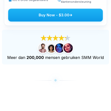
klantenondersteuning
Youtube live beelden kopen
Youtube kijkuren kopen
Buy Now
-
$3.00
Meer diensten
Audiomateriaal kopen
LinkedIn volgers kopen
Tiktok live beelden kopen
Twitch volgers kopen
Meer dan
200,000
mensen gebruiken SMM World
Twitch Livestream bekeken kopen