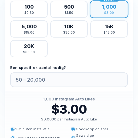
1,000
100
500
Kopen Tiktok houdt
$0.30
$1.50
$3.00
Tiktok live beelden kopen
Tiktok uitzicht kopen
5,000
10K
15K
$15.00
$30.00
$45.00
Twitter Diensten
20K
Twitter volgers kopen
$60.00
Twitter X Impressies kopen
Een specifiek aantal nodig?
Kopen Twitter likes
Twitter-views kopen
Twitter X Video bekeken kopen
1,000
Instagram Auto Likes
Youtube Diensten
$3.00
Kopen Youtube commentaar houdt
$0.0030 per Instagram Auto Like
Youtube kopen houdt
Youtube abonnees kopen
2-minuten installatie
Goedkoop en snel
Geweldige
Youtube weergaven kopen
100% Groei Gegarandeerd