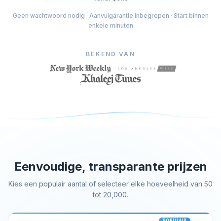
Kopen Facebook houdt
Geen wachtwoord nodig · Aanvulgarantie inbegrepen · Start binnen
enkele minuten
Facebook Livestream bekeken kopen
Facebook foto likes kopen
Facebook profiel volgers kopen
BEKEND VAN
Facebook-videoweergaven kopen
Telegram Diensten
Telegram Kanaal Leden Kopen
Telegram Groepsleden kopen
Telegram volgers kopen
Telegram leden kopen
Eenvoudige, transparante prijzen
Telegram abonnees kopen
Telegrammen kopen
Kies een populair aantal of selecteer elke hoeveelheid van 50
tot 20,000.
Tiktok Diensten
Tiktok volgers kopen
POPULAIR