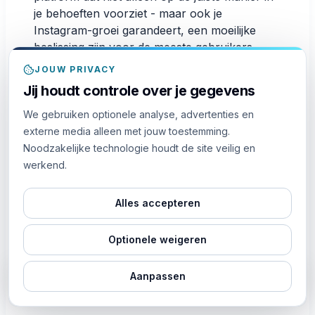
je behoeften voorziet - maar ook je
Instagram-groei garandeert, een moeilijke
beslissing zijn voor de meeste gebruikers,
vooral voor mensen die deze diensten voor
JOUW PRIVACY
het eerst uitproberen. SMM World is een
Jij houdt controle over je gegevens
gerenommeerde naam in de markt voor social
media diensten vanwege zijn betrouwbaarheid
We gebruiken optionele analyse, advertenties en
en geloofwaardigheid, waardoor gebruikers
externe media alleen met jouw toestemming.
Instagram autolikes kunnen kopen en hun
Noodzakelijke technologie houdt de site veilig en
social media carrière een kickstart kunnen
werkend.
geven.
Alles accepteren
Hier zijn enkele aspecten die ons
onderscheiden van onze concurrenten en
Optionele weigeren
ons tot een favoriete dienstverlener maken
voor een steeds groter klantenbestand:
Aanpassen
LIVE
17m geleden
Solide marktreputatie
Iemand uit
kocht
600
Members