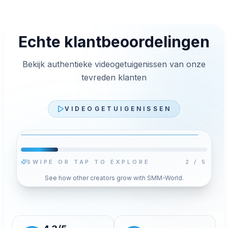
Echte klantbeoordelingen
Bekijk authentieke videogetuigenissen van onze
tevreden klanten
VIDEOGETUIGENISSEN
SWIPE OR TAP TO EXPLORE
2
/
5
Video afspelen
See how other creators grow with SMM-World.
s
Druk op Afspelen om voor deze video YouTube’s
n
privacyvriendelijke speler te laden. Je opgeslagen
cookiekeuze verandert niet.
Toestaan en video laden