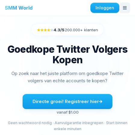
SMM World
Inloggen
Instagram Diensten
4.3
/5
200.000+ klanten
Rated 4.3 out of 5
Kopen Instagram Auto houdt
Instagram engagement kopen
Goedkope Twitter Volgers
Instagram volgers kopen
Kopen
Instagram Likes kopen
Instagram-impressies kopen
Op zoek naar het juiste platform om goedkope Twitter
Instagram-kijkers kopen
volgers van echte accounts te kopen?
Instagram live beelden kopen
Instagram reacties kopen
Directe groei! Registreer hier
Facebook Diensten
vanaf $1.00
Facebook reacties kopen
Geen wachtwoord nodig · Aanvulgarantie inbegrepen · Start binnen
Facebook-vriendenverzoeken kopen
enkele minuten
Facebook-groepsleden kopen