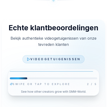
Echte klantbeoordelingen
Bekijk authentieke videogetuigenissen van onze
tevreden klanten
VIDEOGETUIGENISSEN
SWIPE OR TAP TO EXPLORE
2
/
5
Video afspelen
See how other creators grow with SMM-World.
Druk op Afspelen om voor deze video YouTube’s
n
privacyvriendelijke speler te laden. Je opgeslagen
cookiekeuze verandert niet.