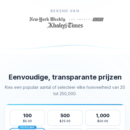
Kopen Facebook houdt
BEKEND VAN
Facebook Livestream bekeken kopen
Facebook foto likes kopen
Facebook profiel volgers kopen
Facebook-videoweergaven kopen
Telegram Diensten
Telegram Kanaal Leden Kopen
Telegram Groepsleden kopen
Eenvoudige, transparante prijzen
Telegram volgers kopen
Kies een populair aantal of selecteer elke hoeveelheid van 20
Telegram leden kopen
tot 250,000.
Telegram abonnees kopen
Telegrammen kopen
100
500
1,000
Tiktok Diensten
$5.00
$25.00
$50.00
POPULAIR
Tiktok volgers kopen