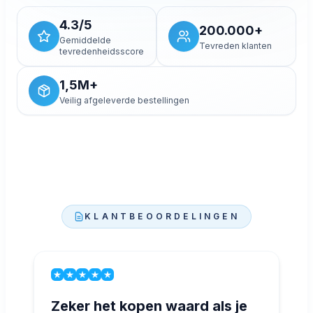
Toestaan en video laden
4.3/5
200.000+
Gemiddelde
Tevreden klanten
tevredenheidsscore
1,5M+
Veilig afgeleverde bestellingen
KLANTBEOORDELINGEN
Zeker het kopen waard als je