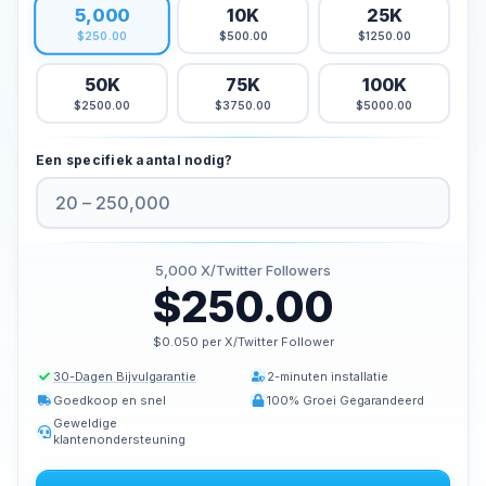
5,000
10K
25K
Kopen Tiktok houdt
$500.00
$1250.00
$250.00
Tiktok live beelden kopen
50K
75K
100K
Tiktok uitzicht kopen
$2500.00
$3750.00
$5000.00
Twitter Diensten
Een specifiek aantal nodig?
Twitter volgers kopen
Twitter X Impressies kopen
Kopen Twitter likes
Twitter-views kopen
5,000
X/Twitter Followers
$250.00
Twitter X Video bekeken kopen
$0.050 per X/Twitter Follower
Youtube Diensten
30-Dagen Bijvulgarantie
2-minuten installatie
Kopen Youtube commentaar houdt
Goedkoop en snel
100% Groei Gegarandeerd
Youtube kopen houdt
Geweldige
klantenondersteuning
Youtube abonnees kopen
Youtube weergaven kopen