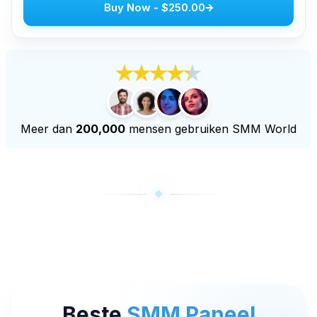
Buy Now
-
$250.00
Youtube live beelden kopen
Youtube kijkuren kopen
Meer diensten
Audiomateriaal kopen
LinkedIn volgers kopen
Meer dan
200,000
mensen gebruiken SMM World
Tiktok live beelden kopen
Twitch volgers kopen
Twitch Livestream bekeken kopen
Beste
SMM Paneel