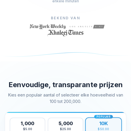
enkele minuten
Kopen Facebook houdt
Facebook Livestream bekeken kopen
BEKEND VAN
Facebook foto likes kopen
Facebook profiel volgers kopen
Facebook-videoweergaven kopen
Telegram Diensten
Telegram Kanaal Leden Kopen
Telegram Groepsleden kopen
Telegram volgers kopen
Eenvoudige, transparante prijzen
Telegram leden kopen
Kies een populair aantal of selecteer elke hoeveelheid van
Telegram abonnees kopen
100 tot 200,000.
Telegrammen kopen
POPULAIR
Tiktok Diensten
10K
1,000
5,000
$5.00
$25.00
$50.00
Tiktok volgers kopen