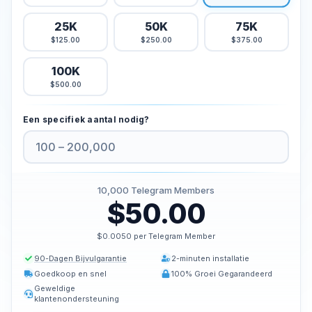
Kopen Tiktok houdt
25K
50K
75K
Tiktok live beelden kopen
$125.00
$250.00
$375.00
Tiktok uitzicht kopen
100K
$500.00
Twitter Diensten
Twitter volgers kopen
Een specifiek aantal nodig?
Twitter X Impressies kopen
Kopen Twitter likes
Twitter-views kopen
10,000
Telegram Members
Twitter X Video bekeken kopen
$50.00
Youtube Diensten
$0.0050 per Telegram Member
Kopen Youtube commentaar houdt
90-Dagen Bijvulgarantie
2-minuten installatie
Youtube kopen houdt
Goedkoop en snel
100% Groei Gegarandeerd
Geweldige
Youtube abonnees kopen
klantenondersteuning
Youtube weergaven kopen