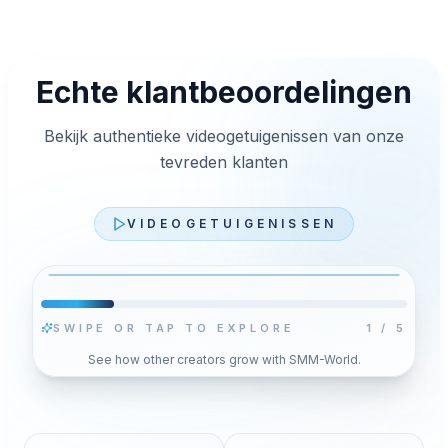
Echte klantbeoordelingen
Bekijk authentieke videogetuigenissen van onze
tevreden klanten
VIDEOGETUIGENISSEN
SWIPE OR TAP TO EXPLORE
2
/
5
Video afspelen
See how other creators grow with SMM-World.
Druk op Afspelen om voor deze video YouTube’s
n
privacyvriendelijke speler te laden. Je opgeslagen
cookiekeuze verandert niet.
Toestaan en video laden