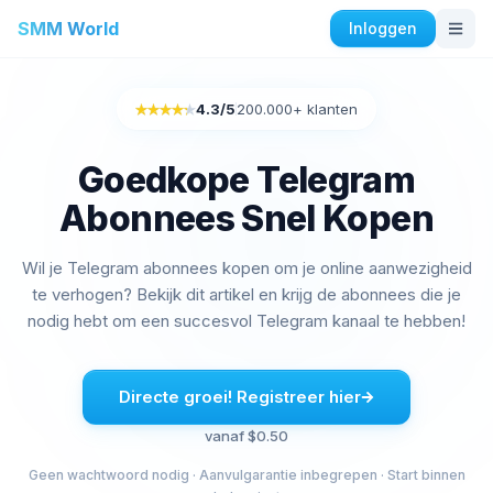
SMM World
Inloggen
Instagram Diensten
4.3
/5
200.000+ klanten
Rated 4.3 out of 5
Kopen Instagram Auto houdt
Instagram engagement kopen
Goedkope Telegram
Instagram volgers kopen
Abonnees Snel Kopen
Instagram Likes kopen
Instagram-impressies kopen
Wil je Telegram abonnees kopen om je online aanwezigheid
Instagram-kijkers kopen
te verhogen? Bekijk dit artikel en krijg de abonnees die je
Instagram live beelden kopen
nodig hebt om een succesvol Telegram kanaal te hebben!
Instagram reacties kopen
Facebook Diensten
Directe groei! Registreer hier
Facebook reacties kopen
vanaf $0.50
Facebook-vriendenverzoeken kopen
Geen wachtwoord nodig · Aanvulgarantie inbegrepen · Start binnen
Facebook-groepsleden kopen