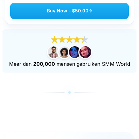
Youtube live beelden kopen
Buy Now
-
$50.00
Youtube kijkuren kopen
Meer diensten
Audiomateriaal kopen
LinkedIn volgers kopen
Tiktok live beelden kopen
Meer dan
200,000
mensen gebruiken SMM World
Twitch volgers kopen
Twitch Livestream bekeken kopen