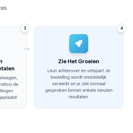
ces
3
4
n
Zie Het Groeien
talen
Leun achterover en ontspan! Je
bestelling wordt onmiddellijk
kelwagen,
verwerkt en je ziet normaal
voltooi de
gesproken binnen enkele minuten
llingen
resultaten.
eplaatst!