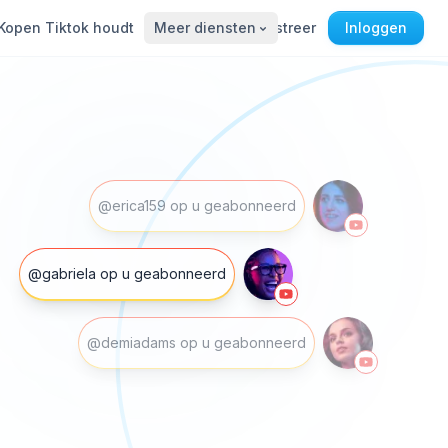
Kopen Tiktok houdt
Meer diensten
Registreer
Inloggen
@erica159 op u geabonneerd
@gabriela op u geabonneerd
@demiadams op u geabonneerd