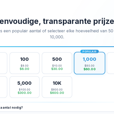
envoudige, transparante prijz
es een populair aantal of selecteer elke hoeveelheid van 50 
10,000.
POPULAIR
1,000
100
500
$8.00
$40.00
$80.00
$6.00
$30.00
$60.00
5,000
10K
$400.00
$800.00
$300.00
$600.00
 aantal nodig?