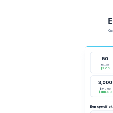
E
Ki
50
$4.00
$3.00
3,000
$240.00
$180.00
Een specifiek