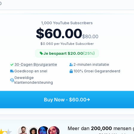
1,000
YouTube Subscribers
$60.00
$80.00
$0.060 per YouTube Subscriber
Je bespaart $20.00
(
25
%)
30-Dagen Bijvulgarantie
2-minuten installatie
Goedkoop en snel
100% Groei Gegarandeerd
Geweldige
klantenondersteuning
Buy Now
-
$60.00
Meer dan
200,000
mensen g