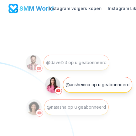
SMM World
Instagram volgers kopen
Instagram Li
@dave123 op u geabonneerd
@arishemna op u geabonneerd
@natasha op u geabonneerd