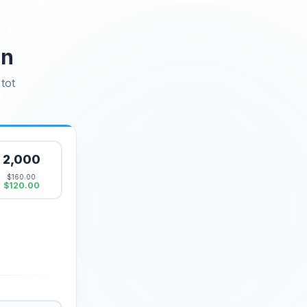
en
tot
2,000
$160.00
$120.00