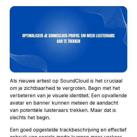
Kopen Facebook houdt
Facebook Livestream bekeken kopen
Facebook foto likes kopen
Facebook profiel volgers kopen
Facebook-videoweergaven kopen
Telegram Diensten
Telegram Kanaal Leden Kopen
Telegram Groepsleden kopen
Als nieuwe artiest op SoundCloud is het cruciaal
Telegram volgers kopen
om je zichtbaarheid te vergroten. Begin met het
Telegram leden kopen
verbeteren van je visuele identiteit. Een opvallende
Telegram abonnees kopen
avatar en banner kunnen meteen de aandacht
van potentiële luisteraars trekken. Maar dat is
Telegrammen kopen
slechts het begin.
Tiktok Diensten
Een goed opgestelde trackbeschrijving en effectief
Tiktok volgers kopen