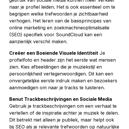
gebruik van sociale media kunnen meer verkeer
naar je profiel leiden. Het is ook essentieel om te
Kopen Tiktok houdt
begrijpen welke trefwoorden je zichtbaarheid
Tiktok live beelden kopen
verhogen. Het leren van de basisprincipes van
Tiktok uitzicht kopen
online marketing en zoekmachineoptimalisatie
(SEO) specifiek voor SoundCloud kan een
Twitter Diensten
aanzienlijk verschil maken.
Twitter volgers kopen
Creëer een Boeiende Visuele Identiteit
Je
Twitter X Impressies kopen
profielfoto en header zijn het eerste wat mensen
Kopen Twitter likes
zien. Kies afbeeldingen die je muziekstijl en
Twitter-views kopen
persoonlijkheid vertegenwoordigen. Dit kan een
Twitter X Video bekeken kopen
onvergetelijke eerste indruk maken en bezoekers
aanmoedigen om naar je tracks te luisteren.
Youtube Diensten
Benut Trackbeschrijvingen en Sociale Media
Kopen Youtube commentaar houdt
Gebruik je trackbeschrijvingen om een verhaal te
Youtube kopen houdt
vertellen of de inspiratie achter je muziek te delen.
Dit betrekt niet alleen je publiek, maar helpt ook
Youtube abonnees kopen
bij SEO als je relevante trefwoorden op natuurlijke
Youtube weergaven kopen