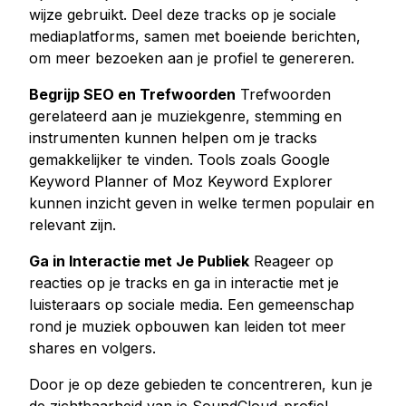
wijze gebruikt. Deel deze tracks op je sociale
Youtube live beelden kopen
mediaplatforms, samen met boeiende berichten,
Youtube kijkuren kopen
om meer bezoeken aan je profiel te genereren.
Begrijp SEO en Trefwoorden
Trefwoorden
Meer diensten
gerelateerd aan je muziekgenre, stemming en
Audiomateriaal kopen
instrumenten kunnen helpen om je tracks
LinkedIn volgers kopen
gemakkelijker te vinden. Tools zoals Google
Tiktok live beelden kopen
Keyword Planner of Moz Keyword Explorer
Twitch volgers kopen
kunnen inzicht geven in welke termen populair en
relevant zijn.
Twitch Livestream bekeken kopen
Ga in Interactie met Je Publiek
Reageer op
reacties op je tracks en ga in interactie met je
luisteraars op sociale media. Een gemeenschap
rond je muziek opbouwen kan leiden tot meer
shares en volgers.
Door je op deze gebieden te concentreren, kun je