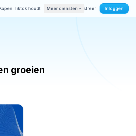
Kopen Tiktok houdt
Meer diensten
Registreer
Inloggen
en groeien