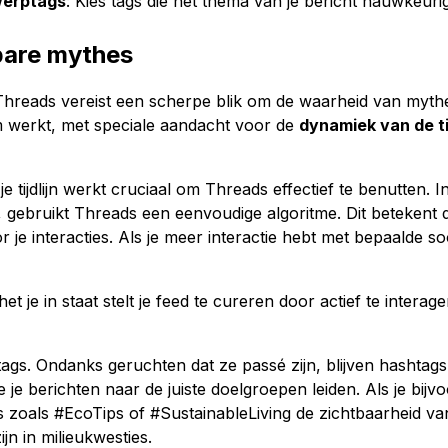
werptags
: Kies tags die het thema van je bericht nauwkeuri
bare mythes
hreads vereist een scherpe blik om de waarheid van mythe
rm werkt, met speciale aandacht voor de
dynamiek van de tij
e tijdlijn werkt cruciaal om Threads effectief te benutten. I
n, gebruikt Threads een eenvoudige algoritme. Dit betekent da
je interacties. Als je meer interactie hebt met bepaalde so
het je in staat stelt je feed te cureren door actief te inter
gs. Ondanks geruchten dat ze passé zijn, blijven hashtags
 je berichten naar de juiste doelgroepen leiden. Als je bijv
 zoals #EcoTips of #SustainableLiving de zichtbaarheid van
jn in milieukwesties.