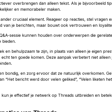
iever overbrengen dan alleen tekst. Als je bijvoorbeeld ti
ankelijker en memorabeler maken.
 ander cruciaal element. Reageer op reacties, stel vragen e
id van je berichten, maar bouwt ook vertrouwen en loyalitei
 Q&A-sessie kunnen houden over onderwerpen die gerelatee
e bieden.
k en behulpzaam te zijn, in plaats van alleen je eigen pres
n echt ten goede komen. Deze aanpak verbetert niet alleen 
inden.
jk en bondig, en zorg ervoor dat ze natuurlijk overkomen. G
n “Het bericht werd door velen geliked”, “Velen liketen het 
 kun je effectief je netwerk op Threads uitbreiden en betek