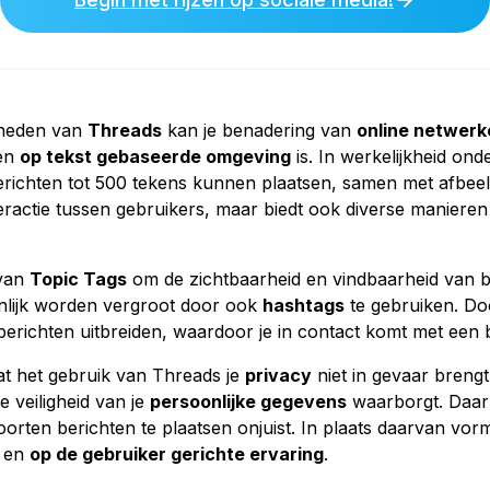
kheden van
Threads
kan je benadering van
online netwerk
een
op tekst gebaseerde omgeving
is. In werkelijkheid on
richten tot 500 tekens kunnen plaatsen, samen met afbeeld
interactie tussen gebruikers, maar biedt ook diverse maniere
 van
Topic Tags
om de zichtbaarheid en vindbaarheid van be
ienlijk worden vergroot door ook
hashtags
te gebruiken. Doo
 berichten uitbreiden, waardoor je in contact komt met een 
at het gebruik van Threads je
privacy
niet in gevaar brengt
 veiligheid van je
persoonlijke gegevens
waarborgt. Daarnaa
orten berichten te plaatsen onjuist. In plaats daarvan vorm
e en
op de gebruiker gerichte ervaring
.