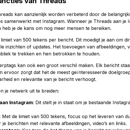
uncties van Threads
reads kan aanzienlijk worden verbeterd door de belangrijks
oos samenwerkt met Instagram. Wanneer je Threads aan je 
n heb je de kans om nog meer mensen te bereiken.
e limiet van 500 tekens per bericht. Dit moedigt je aan om d
lle inzichten of updates. Het toevoegen van afbeeldingen, vi
bliek te trekken en hen betrokken te houden.
rptags kan ook een groot verschil maken. Elk bericht staa
 en ervoor zorgt dat het de meest geïnteresseerde doelgroep 
arheid en relevantie van je bericht verhoogt.
 je netwerk uit te breiden:
 aan Instagram
: Dit stelt je in staat om je bestaande Insta
: Met de limiet van 500 tekens, focus op het leveren van dui
r je berichten met relevante afbeeldingen, video’s en links.