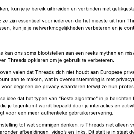
ken, kun je je bereik uitbreiden en verbinden met gelijkges
ig; ze zijn essentieel voor iedereen die het meeste uit hun 
sen, kun je je netwerkmogelijkheden verbeteren en je conten
s kan ons soms blootstellen aan een reeks mythen en misv
r Threads opklaren om je gebruik te verbeteren.
oven velen dat Threads zich niet houdt aan Europese privac
nt aan te maken, wat in overeenstemming is met privacyre
al voor degenen die privacy waarderen terwijl ze hun profes
se idee dat het typen van “Beste algoritme” in je berichten 
d die je tegenkomt wordt bepaald door je interacties en activi
gt voor een meer authentieke gebruikerservaring.
nstelling tot wat sommigen denken, is Threads niet alleen v
onder afbeeldingen, video’s en links. Dit stelt je in staat