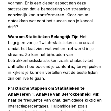
vormen. Er is een dieper aspect aan deze
Kopen Tiktok houdt
statistieken dat je benadering van streaming
Tiktok live beelden kopen
aanzienlijk kan transformeren. Klaar om te
Tiktok uitzicht kopen
ontdekken wat echt het succes van je kanaal
drijft?
Twitter Diensten
Waarom Statistieken Belangrijk Zijn
Het
Twitter volgers kopen
begrijpen van je Twitch-statistieken is cruciaal
Twitter X Impressies kopen
omdat het laat zien wat wel en niet werkt in je
streams. Zo kan het bijhouden van
Kopen Twitter likes
betrokkenheidsstatistieken zoals chatactiviteit
Twitter-views kopen
onthullen hoe boeiend je content is, terwijl pieken
Twitter X Video bekeken kopen
in kijkers je kunnen vertellen wat de beste tijden
zijn om live te gaan.
Youtube Diensten
Praktische Stappen om Statistieken te
Kopen Youtube commentaar houdt
Analyseren
1.
Analyse van Betrokkenheid
: Kijk
Youtube kopen houdt
naar de frequentie van chat, gemiddelde kijktijd en
Youtube abonnees kopen
interactiepercentages. Hulpmiddelen zoals
Youtube weergaven kopen