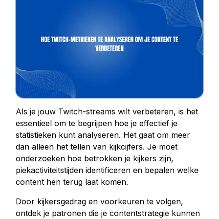
Kopen Facebook houdt
Facebook Livestream bekeken kopen
Facebook foto likes kopen
Facebook profiel volgers kopen
Facebook-videoweergaven kopen
Telegram Diensten
Telegram Kanaal Leden Kopen
Als je jouw Twitch-streams wilt verbeteren, is het
Telegram Groepsleden kopen
essentieel om te begrijpen hoe je effectief je
statistieken kunt analyseren. Het gaat om meer
Telegram volgers kopen
dan alleen het tellen van kijkcijfers. Je moet
Telegram leden kopen
onderzoeken hoe betrokken je kijkers zijn,
Telegram abonnees kopen
piekactiviteitstijden identificeren en bepalen welke
Telegrammen kopen
content hen terug laat komen.
Door kijkersgedrag en voorkeuren te volgen,
Tiktok Diensten
ontdek je patronen die je contentstrategie kunnen
Tiktok volgers kopen