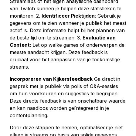
Streamlabs of het eigen analytische dashboard
Youtube live beelden kopen
van Twitch kunnen je helpen deze statistieken te
monitoren. 2.
Identificeer Piektijden
: Gebruik je
Youtube kijkuren kopen
gegevens om te zien wanneer je publiek het meest
actief is. Deze informatie helpt bij het plannen van
Meer diensten
de beste tijd om te streamen. 3.
Evaluatie van
Audiomateriaal kopen
Content
: Let op welke games of onderwerpen de
LinkedIn volgers kopen
meeste aandacht krijgen. Deze feedback is
Tiktok live beelden kopen
cruciaal voor het aanpassen van je toekomstige
streams.
Twitch volgers kopen
Twitch Livestream bekeken kopen
Incorporeren van Kijkersfeedback
Ga direct in
gesprek met je publiek via polls of Q&A-sessies
om hun voorkeuren en suggesties te begrijpen.
Deze directe feedback is van onschatbare waarde
en kan naadloos worden geïntegreerd in je
contentplanning.
Door deze stappen te nemen, optimaliseer je niet
alleen je streams op basis van solide gegevens,