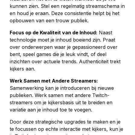
kunnen zien. Stel een regelmatig streamschema in
Youtube live beelden kopen
en houd je eraan. Deze consistentie helpt bij het
Youtube kijkuren kopen
opbouwen van een trouw publiek.
Focus op de Kwaliteit van de Inhoud:
Naast
Meer diensten
technologie moet je inhoud boeiend zijn. Praat
Audiomateriaal kopen
over onderwerpen waar je gepassioneerd over
LinkedIn volgers kopen
bent, speel games die je leuk vindt, of deel
Tiktok live beelden kopen
inzichten over actuele trends. Authenticiteit trekt
Twitch volgers kopen
kijkers aan.
Twitch Livestream bekeken kopen
Werk Samen met Andere Streamers:
Samenwerking kan je introduceren bij nieuwe
publieken. Werk samen met andere Twitch-
streamers om je kijkersbasis uit te breiden en
variatie aan je inhoud toe te voegen.
Door deze strategische upgrades te maken en je
te focussen op echte interactie met kijkers, kun je