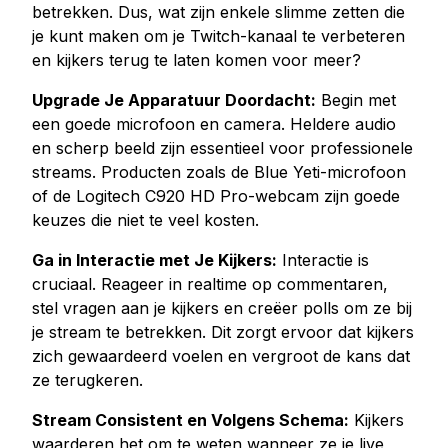
betrekken. Dus, wat zijn enkele slimme zetten die
Kopen Tiktok houdt
je kunt maken om je Twitch-kanaal te verbeteren
Tiktok live beelden kopen
en kijkers terug te laten komen voor meer?
Tiktok uitzicht kopen
Upgrade Je Apparatuur Doordacht:
Begin met
een goede microfoon en camera. Heldere audio
Twitter Diensten
en scherp beeld zijn essentieel voor professionele
Twitter volgers kopen
streams. Producten zoals de Blue Yeti-microfoon
Twitter X Impressies kopen
of de Logitech C920 HD Pro-webcam zijn goede
keuzes die niet te veel kosten.
Kopen Twitter likes
Twitter-views kopen
Ga in Interactie met Je Kijkers:
Interactie is
Twitter X Video bekeken kopen
cruciaal. Reageer in realtime op commentaren,
stel vragen aan je kijkers en creëer polls om ze bij
je stream te betrekken. Dit zorgt ervoor dat kijkers
Youtube Diensten
zich gewaardeerd voelen en vergroot de kans dat
Kopen Youtube commentaar houdt
ze terugkeren.
Youtube kopen houdt
Youtube abonnees kopen
Stream Consistent en Volgens Schema:
Kijkers
waarderen het om te weten wanneer ze je live
Youtube weergaven kopen