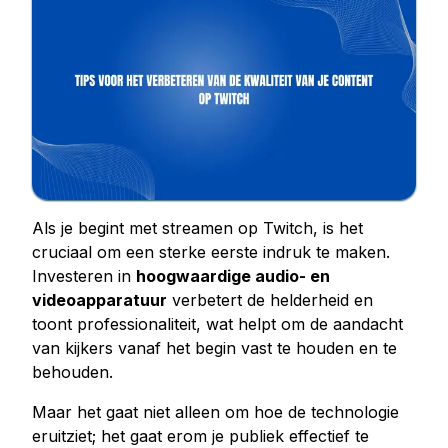
Kopen Facebook houdt
Facebook Livestream bekeken kopen
Facebook foto likes kopen
Facebook profiel volgers kopen
Facebook-videoweergaven kopen
Telegram Diensten
Telegram Kanaal Leden Kopen
Als je begint met streamen op Twitch, is het
Telegram Groepsleden kopen
cruciaal om een sterke eerste indruk te maken.
Investeren in
hoogwaardige audio- en
Telegram volgers kopen
videoapparatuur
verbetert de helderheid en
Telegram leden kopen
toont professionaliteit, wat helpt om de aandacht
Telegram abonnees kopen
van kijkers vanaf het begin vast te houden en te
Telegrammen kopen
behouden.
Maar het gaat niet alleen om hoe de technologie
Tiktok Diensten
eruitziet; het gaat erom je publiek effectief te
Tiktok volgers kopen